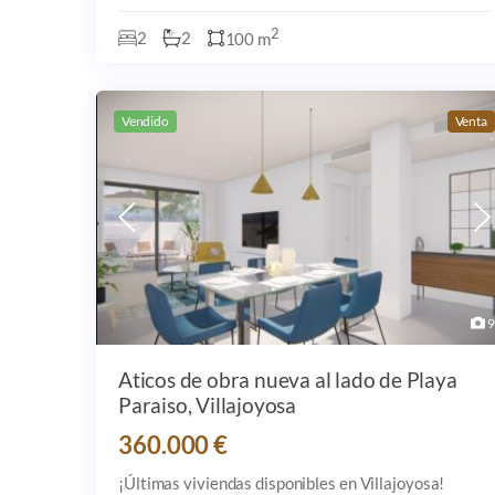
proyecto de obra nueva que combina a la perfección
confort, diseño contemporáneo y una ubicación
2
2
2
100 m
inmejorab
Vendido
Venta
9
Aticos de obra nueva al lado de Playa
Paraiso, Villajoyosa
360.000 €
¡Últimas viviendas disponibles en Villajoyosa!