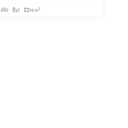
todas las comodidades a su alcance. Este exclusivo
residencial cuenta con amplios jardines, piscinas, un
2
2
2
96 m
mode