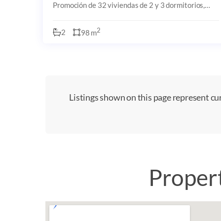
Promoción de 32 viviendas de 2 y 3 dormitorios,
todas con plaza de garaje y trastero. Ubicación
ideal: a solo 10 minutos del centro de Villajoyosa y
2
2
98 m
Listings shown on this page represent cur
Propert