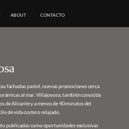
ABOUT
CONTACTO
osa
cas fachadas pastel, nuevas promociones cerca
anorámicas al mar. Villajoyosa, también conocida
ros de Alicante y a menos de 40 minutos del
lo de vida costero relajado.
anto publicadas como oportunidades exclusivas