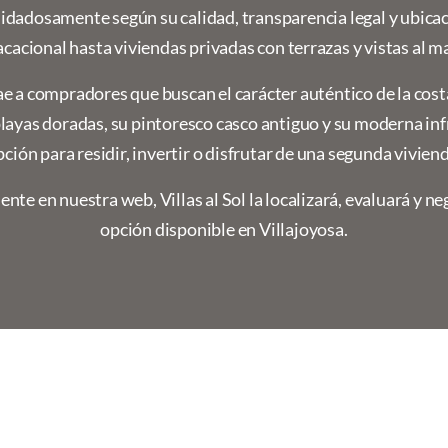
uidadosamente según su calidad, transparencia legal y ubica
acacional hasta viviendas privadas con terrazas y vistas al ma
e a compradores que buscan el carácter auténtico de la costa
s playas doradas, su pintoresco casco antiguo y su moderna in
pción para residir, invertir o disfrutar de una segunda viviend
nte en nuestra web, Villas al Sol la localizará, evaluará y 
opción disponible en Villajoyosa.