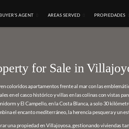
BUYER’S AGENT
AREAS SERVED
PROPIEDADES
operty for Sale in Villajoy
uyen coloridos apartamentos frente al mar con las emblemáti
les en el casco histórico y villas en las colinas con vistas p
nidorm y El Campello, en la Costa Blanca, a solo 30 kilómet
mbina el encanto mediterráneo, la herencia pesquera y un esti
rar una propiedad en Villajoyosa, gestionando viviendas t