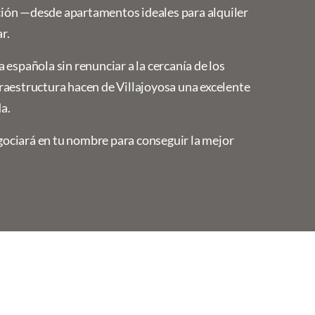
ción —desde apartamentos ideales para alquiler
r.
 española sin renunciar a la cercanía de los
fraestructura hacen de Villajoyosa una excelente
a.
negociará en tu nombre para conseguir la mejor