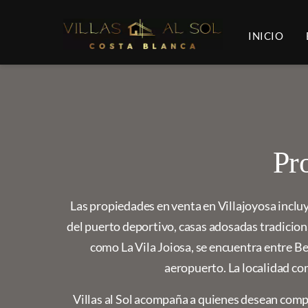
INICIO
Pr
Las propiedades en venta en Villajoyosa incl
del puerto deportivo, casas adosadas tradiciona
como La Vila Joiosa, se encuentra entre Be
aeropuerto. La localidad co
Villas al Sol acompaña a quienes desean comp