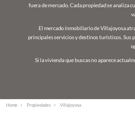
fuera de mercado. Cada propiedad se analiza c
v
El mercado inmobiliario de Villajoyosa atra
principales servicios y destinos turísticos. Su
o
Si la vivienda que buscas no aparece actualme
Home
Propiedades
Villajoyosa