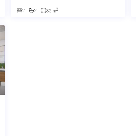
disfrutar al máximo del estilo de vida mediterráneo.
Desde tu hogar, podrás bajar a la playa por un
2
2
2
83 m