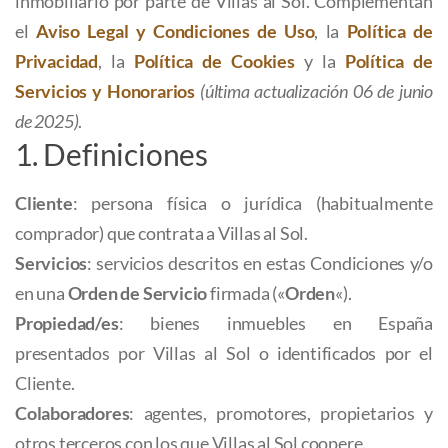
inmobiliario por parte de Villas al Sol. Complementan
el
Aviso Legal y Condiciones de Uso
, la
Política de
Privacidad
, la
Política de Cookies
y la
Política de
Servicios y Honorarios
(última actualización 06 de junio
de 2025)
.
1. Definiciones
Cliente
: persona física o jurídica (habitualmente
comprador) que contrata a Villas al Sol.
Servicios
: servicios descritos en estas Condiciones y/o
en una
Orden de Servicio
firmada («
Orden
«).
Propiedad/es
: bienes inmuebles en España
presentados por Villas al Sol o identificados por el
Cliente.
Colaboradores
: agentes, promotores, propietarios y
otros terceros con los que Villas al Sol coopere.