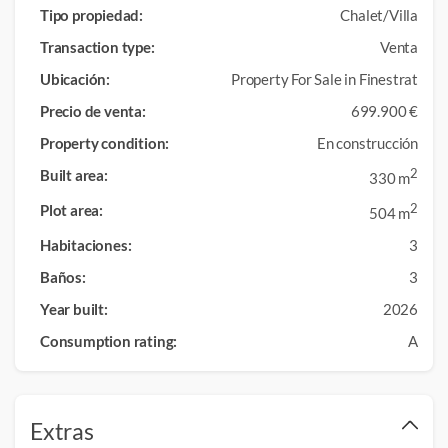
Tipo propiedad:
Chalet/Villa
Transaction type:
Venta
Ubicación:
Property For Sale in Finestrat
Precio de venta:
699.900 €
Property condition:
En construcción
Built area:
2
330 m
Plot area:
2
504 m
Habitaciones:
3
Baños:
3
Year built:
2026
Consumption rating:
A
Extras