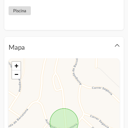
Piscina
Mapa
+
−